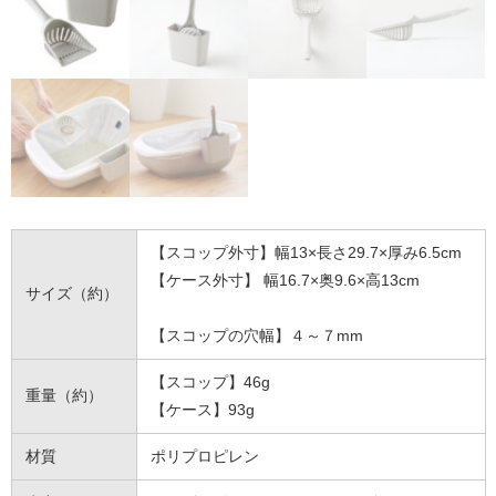
【スコップ外寸】幅13×長さ29.7×厚み6.5cm
【ケース外寸】 幅16.7×奥9.6×高13cm
サイズ（約）
【スコップの穴幅】４～７mm
【スコップ】46g
重量（約）
【ケース】93g
材質
ポリプロピレン