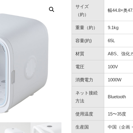
サイズ
幅44.8×奥47
（約）
重量（約）
9.1kg
容量(約)
65L
材質
ABS、強化
電圧
100V
消費電力
1000W
ネット接続
Bluetooth
方法
使用温度
15〜35度
生産国
中国（企画・