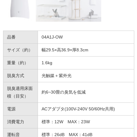
品番
04A1J-OW
サイズ（約）
幅29.5×高36.9×厚8.3cm
重量（約）
1.6kg
脱臭方式
光触媒＋紫外光
脱臭適用床面
約6~30畳の臭気を低減
積（目安）
電源
ACアダプタ(100V-240V 50/60Hz共用)
消費電力
標準：12W MAX：23W
運転音
標準：26dB MAX：41dB