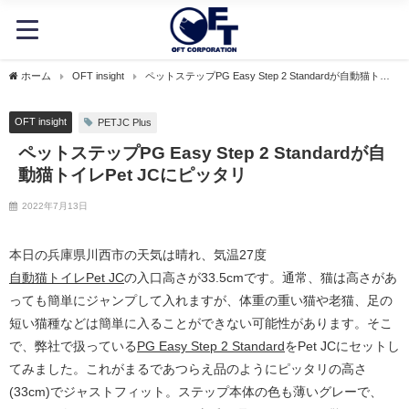
ホーム
OFT insight
ペットステップPG Easy Step 2 Standardが自動猫トイ
レPet JCにピッタリ
OFT insight
PETJC Plus
ペットステップPG Easy Step 2 Standardが自
動猫トイレPet JCにピッタリ
2022年7月13日
本日の兵庫県川西市の天気は晴れ、気温27度
自動猫トイレPet JC
の入口高さが33.5cmです。通常、猫は高さがあ
っても簡単にジャンプして入れますが、体重の重い猫や老猫、足の
短い猫種などは簡単に入ることができない可能性があります。そこ
で、弊社で扱っている
PG Easy Step 2 Standard
をPet JCにセットし
てみました。これがまるであつらえ品のようにピッタリの高さ
(33cm)でジャストフィット。ステップ本体の色も薄いグレーで、