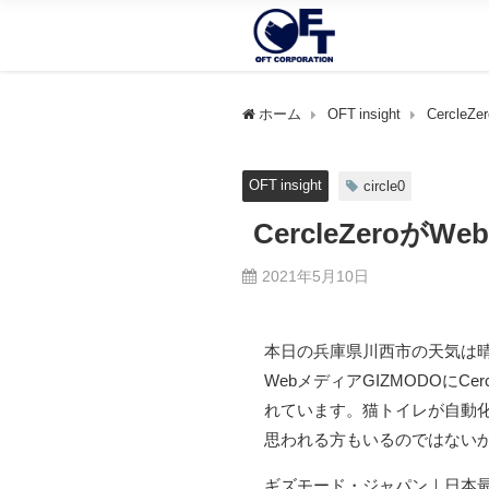
ホーム
OFT insight
Cercle
OFT insight
circle0
CercleZeroが
2021年5月10日
本日の兵庫県川西市の天気は晴
WebメディアGIZMODOに
れています。猫トイレが自動
思われる方もいるのではない
ギズモード・ジャパン｜日本