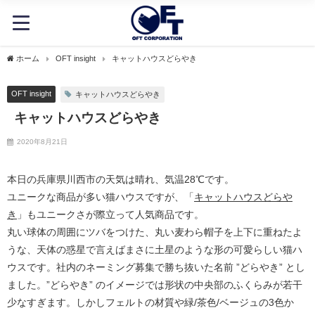
ホーム
OFT insight
キャットハウスどらやき
OFT insight
キャットハウスどらやき
キャットハウスどらやき
2020年8月21日
本日の兵庫県川西市の天気は晴れ、気温28℃です。
ユニークな商品が多い猫ハウスですが、「
キャットハウスどらや
き
」もユニークさが際立って人気商品です。
丸い球体の周囲にツバをつけた、丸い麦わら帽子を上下に重ねたよ
うな、天体の惑星で言えばまさに土星のような形の可愛らしい猫ハ
ウスです。社内のネーミング募集で勝ち抜いた名前 ”どらやき” とし
ました。”どらやき” のイメージでは形状の中央部のふくらみが若干
少なすぎます。しかしフェルトの材質や緑/茶色/ベージュの3色か