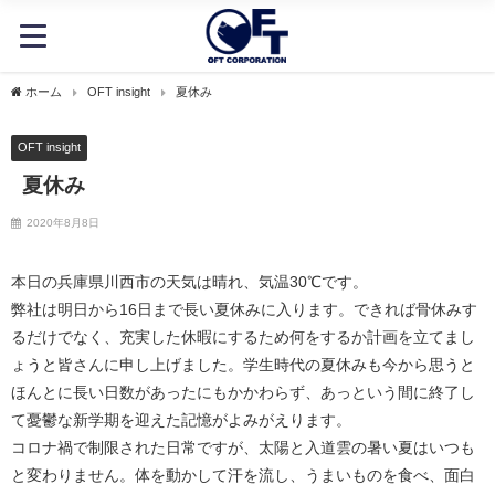
ホーム
OFT insight
夏休み
OFT insight
夏休み
2020年8月8日
本日の兵庫県川西市の天気は晴れ、気温30℃です。
弊社は明日から16日まで長い夏休みに入ります。できれば骨休みす
るだけでなく、充実した休暇にするため何をするか計画を立てまし
ょうと皆さんに申し上げました。学生時代の夏休みも今から思うと
ほんとに長い日数があったにもかかわらず、あっという間に終了し
て憂鬱な新学期を迎えた記憶がよみがえります。
コロナ禍で制限された日常ですが、太陽と入道雲の暑い夏はいつも
と変わりません。体を動かして汗を流し、うまいものを食べ、面白