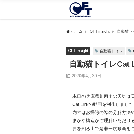
ホーム
OFT insight
自動猫トイ
OFT insight
自動猫トイレ
自動猫トイレCat 
2020年4月30日
本日の兵庫県川西市の天気は天
Cat Link
の動画を制作しました
内容はお掃除の際の分解方法
まかな構造がご理解いただけ
要を知る上で是非一度動画を