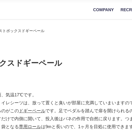
COMPANY
RECR
ストボックスドギーペール
クスドギーペール
、気温17℃です。
トイレシーツは、放って置くと臭いが部屋に充満していまいますの
るのがこの
ドギーペール
です。足でペダルを踏んで扉を開けられる
すだけで内側に開いて、投入後はバネの作用で自然に戻ります。つ
。袋となる
専用ロール
は9mと長いので、1ヶ月を目処に使用できま