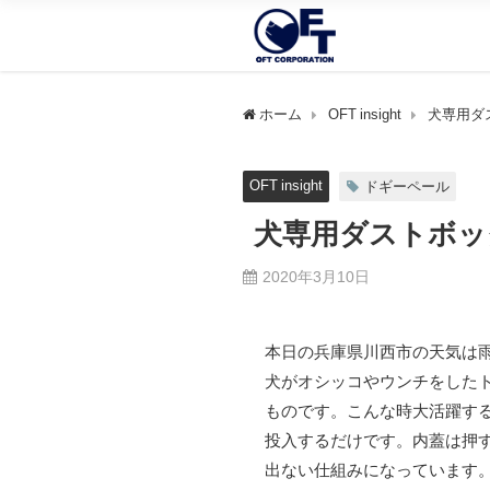
ホーム
OFT insight
犬専用ダ
OFT insight
ドギーペール
犬専用ダストボッ
2020年3月10日
本日の兵庫県川西市の天気は雨
犬がオシッコやウンチをした
ものです。こんな時大活躍す
投入するだけです。内蓋は押
出ない仕組みになっています