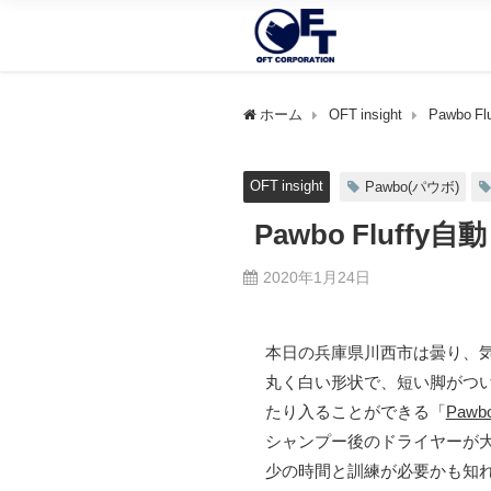
ホーム
OFT insight
Pawbo 
OFT insight
Pawbo(パウボ)
Pawbo Fluff
2020年1月24日
本日の兵庫県川西市は曇り、気
丸く白い形状で、短い脚がつい
たり入ることができる「
Pawbo
シャンプー後のドライヤーが
少の時間と訓練が必要かも知