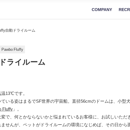
COMPANY
RECR
Fluffy自動ドライルーム
Pawbo Fluffy
y自動ドライルーム
温13℃です。
ている姿はまるでSF世界の宇宙船。直径56cmのドームは、小型
 Fluffy
」。
大変で、何とかならないかと悩まれているお客様に、お試しいただ
れませんが、ペットがドライルームの環境になじめば、その日から