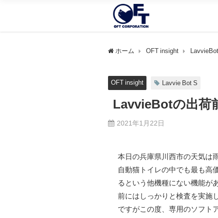
ホーム
OFT insight
Lavvie
OFT insight
Lavvie Bot S
LavvieBotの出
2021年1月22日
本日の兵庫県川西市の天気は雨
自動猫トイレの中でも最も高
るという他機種にない機能が
前にはしっかりと検査を実施
ですがこの度、専用のソフト