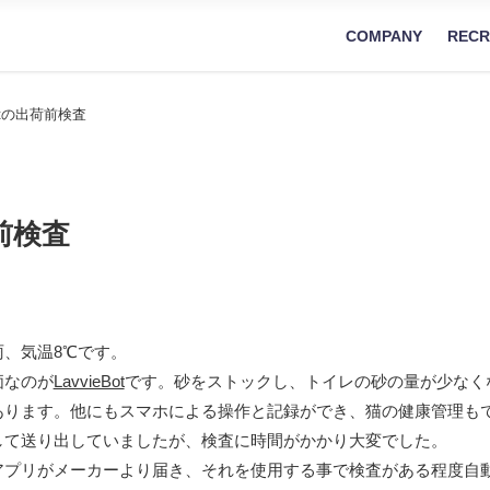
COMPANY
RECR
Botの出荷前検査
荷前検査
、気温8℃です。
価なのが
LavvieBot
です。砂をストックし、トイレの砂の量が少なく
あります。他にもスマホによる操作と記録ができ、猫の健康管理も
して送り出していましたが、検査に時間がかかり大変でした。
アプリがメーカーより届き、それを使用する事で検査がある程度自